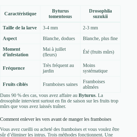
Byturus
Drosophila
Caractéristique
tomentosus
suzukii
Taille de la larve
3-4 mm
2-3 mm
Aspect
Blanche, dodues
Blanche, plus fine
Moment
Mai à juillet
Été (fruits mûrs)
d’infestation
(fleurs)
Très fréquent au
Moins
Fréquence
jardin
systématique
Framboises
Fruits ciblés
Framboises saines
abîmées
Dans 90 % des cas, vous avez affaire au
Byturus
. La
drosophile intervient surtout en fin de saison sur les fruits trop
mûrs que vous avez laissés traîner.
Comment enlever les vers avant de manger les framboises
Vous avez cueilli ou acheté des framboises et vous voulez être
sûr d’éliminer les intrus. Trois méthodes fonctionnent. Une