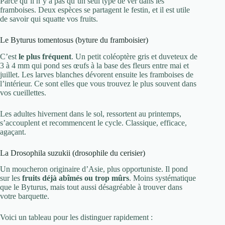
Parce qu’il n’y a pas qu’un seul type de ver dans les
framboises. Deux espèces se partagent le festin, et il est utile
de savoir qui squatte vos fruits.
Le Byturus tomentosus (byture du framboisier)
C’est
le plus fréquent
. Un petit coléoptère gris et duveteux de
3 à 4 mm qui pond ses œufs à la base des fleurs entre mai et
juillet. Les larves blanches dévorent ensuite les framboises de
l’intérieur. Ce sont elles que vous trouvez le plus souvent dans
vos cueillettes.
Les adultes hivernent dans le sol, ressortent au printemps,
s’accouplent et recommencent le cycle. Classique, efficace,
agaçant.
La Drosophila suzukii (drosophile du cerisier)
Un moucheron originaire d’Asie, plus opportuniste. Il pond
sur les
fruits déjà abîmés ou trop mûrs
. Moins systématique
que le Byturus, mais tout aussi désagréable à trouver dans
votre barquette.
Voici un tableau pour les distinguer rapidement :