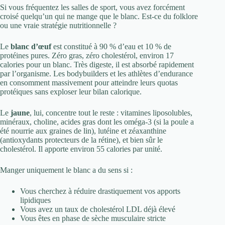
Si vous fréquentez les salles de sport, vous avez forcément
croisé quelqu’un qui ne mange que le blanc. Est-ce du folklore
ou une vraie stratégie nutritionnelle ?
Le
blanc d’œuf
est constitué à 90 % d’eau et 10 % de
protéines pures. Zéro gras, zéro cholestérol, environ 17
calories pour un blanc. Très digeste, il est absorbé rapidement
par l’organisme. Les bodybuilders et les athlètes d’endurance
en consomment massivement pour atteindre leurs quotas
protéiques sans exploser leur bilan calorique.
Le
jaune
, lui, concentre tout le reste : vitamines liposolubles,
minéraux, choline, acides gras dont les oméga-3 (si la poule a
été nourrie aux graines de lin), lutéine et zéaxanthine
(antioxydants protecteurs de la rétine), et bien sûr le
cholestérol. Il apporte environ 55 calories par unité.
Manger uniquement le blanc a du sens si :
Vous cherchez à réduire drastiquement vos apports
lipidiques
Vous avez un taux de cholestérol LDL déjà élevé
Vous êtes en phase de sèche musculaire stricte