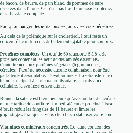
de bacon, de beurre, de pain blanc, de pommes de terre
rissolées dans l’huile. Ce n’est pas l’œuf qui pose problème,
c’est l’assiette complète.
Pourquoi manger des œufs tous les jours : les vrais bénéfices
Au-delà de la polémique sur le cholestérol, l’œuf reste un
concentré de nutriments difficilement égalable pour son prix.
Protéines complètes
. Un œuf de 60 g apporte 6 à 8 g de
protéines contenant les neuf acides aminés essentiels.
Contrairement aux protéines végétales (légumineuses,
céréales), l’œuf ne nécessite aucune combinaison pour être
parfaitement assimilable. L’ovalbumine et l’ovotransferrine du
blanc participent à la réparation tissulaire, la croissance
cellulaire, la synthèse enzymatique.
Bonus : la satiété est bien meilleure qu’avec un bol de céréales
ou une tartine de confiture. Un petit-déjeuner protéiné à base
d’œufs réduit les fringales de 11 heures et limite les
grignotages. Pratique si vous cherchez à stabiliser votre poids.
Vitamines et minéraux concentrés
. Le jaune contient des
vitamines A, D, E, K, essentielles pour la vision, l’immunité,