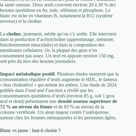
la santé osseuse. Deux œufs couvrent environ 20 à 30 % des
besoins quotidiens en fer, iode, sélénium et phosphore. Le
blanc est riche en vitamines B, notamment la B12 (système
nerveux) et la choline.
La
choline
, justement, mérite qu’on s’y arrête. Elle intervient
dans la production d’acétylcholine (apprentissage, mémoire,
fonctionnement musculaire) et dans la composition des
membranes cellulaires. Or, la plupart des gens n’en
consomment pas assez. Un œuf en apporte environ 150 mg,
soit près du tiers des besoins journaliers.
Impact métabolique positif
. Plusieurs études montrent que la
consommation régulière d’œufs augmente le HDL, le fameux
« bon cholestérol » qui nettoie les artères. Une étude de 2024
publiée dans
Food and Function
a révélé que les
consommateurs quotidiens d’œufs (environ 85 g, soit 1 gros
œuf et demi) présentaient une
densité osseuse supérieure de
72 % au niveau du fémur
et de 83 % au niveau de la
colonne vertébrale. Un atout majeur contre l’ostéoporose,
surtout chez les femmes ménopausées et les personnes âgées.
Blanc vs jaune : faut-il choisir ?