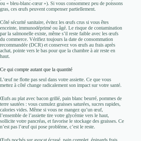
ou « bleu-blanc-cœur »). Si vous consommez peu de poissons
gras, ces œufs peuvent compenser partiellement.
Côté sécurité sanitaire, évitez les œufs crus si vous êtes
enceinte, immunodéprimé ou âgé. Le risque de contamination
par la salmonelle existe, même s’il reste faible avec les œufs
du commerce. Vérifiez toujours la date de consommation
recommandée (DCR) et conservez vos œufs au frais après
achat, pointe vers le bas pour que la chambre à air reste en
haut.
Ce qui compte autant que la quantité
L’œuf ne flotte pas seul dans votre assiette. Ce que vous
mettez à côté change radicalement son impact sur votre santé.
Œufs au plat avec bacon grillé, pain blanc beurré, pommes de
terre sautées : vous cumulez graisses saturées, sucres rapides,
calories vides. Même si vous ne mangez qu’un œuf,
l’ensemble de l’assiette tire votre glycémie vers le haut,
sollicite votre pancréas, et favorise le stockage des graisses. Ce
n’est pas l’œuf qui pose problème, c’est le reste.
Œufs pochés sur avocat écrasé, pain complet, épinards frais,