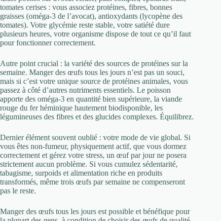
tomates cerises : vous associez protéines, fibres, bonnes
graisses (oméga-3 de l’avocat), antioxydants (lycopène des
tomates). Votre glycémie reste stable, votre satiété dure
plusieurs heures, votre organisme dispose de tout ce qu’il faut
pour fonctionner correctement.
Autre point crucial : la variété des sources de protéines sur la
semaine. Manger des œufs tous les jours n’est pas un souci,
mais si c’est votre unique source de protéines animales, vous
passez à côté d’autres nutriments essentiels. Le poisson
apporte des oméga-3 en quantité bien supérieure, la viande
rouge du fer héminique hautement biodisponible, les
légumineuses des fibres et des glucides complexes. Équilibrez.
Dernier élément souvent oublié : votre mode de vie global. Si
vous êtes non-fumeur, physiquement actif, que vous dormez
correctement et gérez votre stress, un œuf par jour ne posera
strictement aucun problème. Si vous cumulez sédentarité,
tabagisme, surpoids et alimentation riche en produits
transformés, même trois œufs par semaine ne compenseront
pas le reste.
Manger des œufs tous les jours est possible et bénéfique pour
la plupart des gens, à condition de choisir des œufs de qualité,