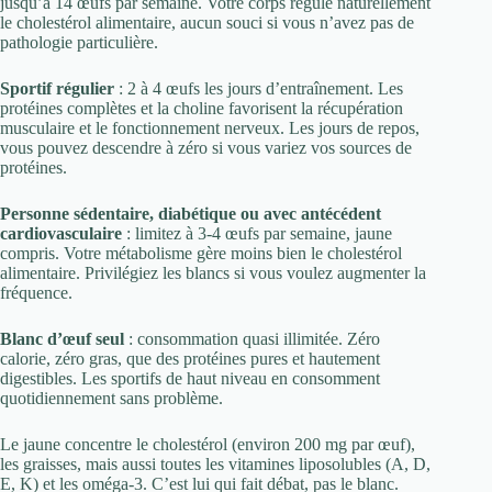
jusqu’à 14 œufs par semaine. Votre corps régule naturellement
le cholestérol alimentaire, aucun souci si vous n’avez pas de
pathologie particulière.
Sportif régulier
: 2 à 4 œufs les jours d’entraînement. Les
protéines complètes et la choline favorisent la récupération
musculaire et le fonctionnement nerveux. Les jours de repos,
vous pouvez descendre à zéro si vous variez vos sources de
protéines.
Personne sédentaire, diabétique ou avec antécédent
cardiovasculaire
: limitez à 3-4 œufs par semaine, jaune
compris. Votre métabolisme gère moins bien le cholestérol
alimentaire. Privilégiez les blancs si vous voulez augmenter la
fréquence.
Blanc d’œuf seul
: consommation quasi illimitée. Zéro
calorie, zéro gras, que des protéines pures et hautement
digestibles. Les sportifs de haut niveau en consomment
quotidiennement sans problème.
Le jaune concentre le cholestérol (environ 200 mg par œuf),
les graisses, mais aussi toutes les vitamines liposolubles (A, D,
E, K) et les oméga-3. C’est lui qui fait débat, pas le blanc.