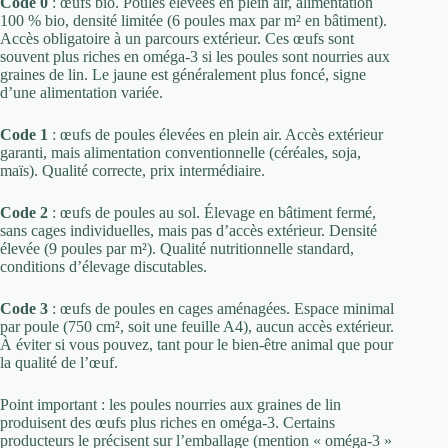
Code 0
: œufs bio. Poules élevées en plein air, alimentation
100 % bio, densité limitée (6 poules max par m² en bâtiment).
Accès obligatoire à un parcours extérieur. Ces œufs sont
souvent plus riches en oméga-3 si les poules sont nourries aux
graines de lin. Le jaune est généralement plus foncé, signe
d’une alimentation variée.
Code 1
: œufs de poules élevées en plein air. Accès extérieur
garanti, mais alimentation conventionnelle (céréales, soja,
maïs). Qualité correcte, prix intermédiaire.
Code 2
: œufs de poules au sol. Élevage en bâtiment fermé,
sans cages individuelles, mais pas d’accès extérieur. Densité
élevée (9 poules par m²). Qualité nutritionnelle standard,
conditions d’élevage discutables.
Code 3
: œufs de poules en cages aménagées. Espace minimal
par poule (750 cm², soit une feuille A4), aucun accès extérieur.
À éviter si vous pouvez, tant pour le bien-être animal que pour
la qualité de l’œuf.
Point important : les poules nourries aux graines de lin
produisent des œufs plus riches en oméga-3. Certains
producteurs le précisent sur l’emballage (mention « oméga-3 »