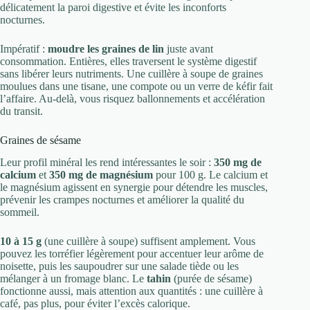
délicatement la paroi digestive et évite les inconforts
nocturnes.
Impératif :
moudre les graines de lin
juste avant
consommation. Entières, elles traversent le système digestif
sans libérer leurs nutriments. Une cuillère à soupe de graines
moulues dans une tisane, une compote ou un verre de kéfir fait
l’affaire. Au-delà, vous risquez ballonnements et accélération
du transit.
Graines de sésame
Leur profil minéral les rend intéressantes le soir :
350 mg de
calcium
et
350 mg de magnésium
pour 100 g. Le calcium et
le magnésium agissent en synergie pour détendre les muscles,
prévenir les crampes nocturnes et améliorer la qualité du
sommeil.
10 à 15 g
(une cuillère à soupe) suffisent amplement. Vous
pouvez les torréfier légèrement pour accentuer leur arôme de
noisette, puis les saupoudrer sur une salade tiède ou les
mélanger à un fromage blanc. Le
tahin
(purée de sésame)
fonctionne aussi, mais attention aux quantités : une cuillère à
café, pas plus, pour éviter l’excès calorique.