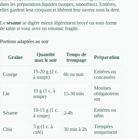
dans les préparations liquides (soupes, smoothies). Entières,
elles gardent leur croquant et libèrent leur saveur sous la dent.
Le
sésame
se digère mieux légèrement broyé ou sous forme
de tahin si vous avez un estomac fragile.
Portions adaptées au soir
Quantité
Temps de
Graine
Préparation
max le soir
trempage
15-20 g (2 c.
Entières ou
Courge
6h ou nuit
à soupe)
concassées
Moulues
10 g (1 c. à
Lin
15-30 min
obligatoirem
soupe)
ent
10-15 g (1 c.
Entières ou
Sésame
2-4h
à soupe)
tahin
5 g (1 c. à
Trempées
Chia
30 min à 2h
café)
uniquement