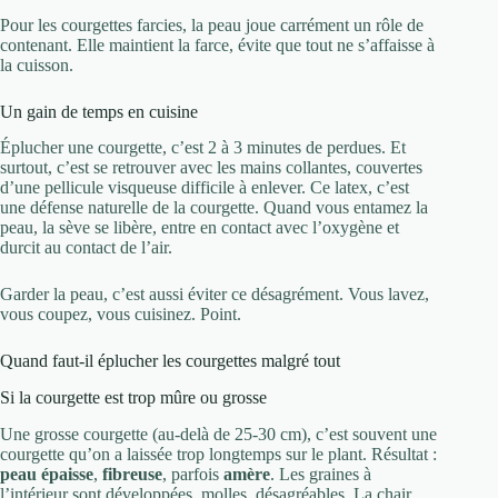
Pour les courgettes farcies, la peau joue carrément un rôle de
contenant. Elle maintient la farce, évite que tout ne s’affaisse à
la cuisson.
Un gain de temps en cuisine
Éplucher une courgette, c’est 2 à 3 minutes de perdues. Et
surtout, c’est se retrouver avec les mains collantes, couvertes
d’une pellicule visqueuse difficile à enlever. Ce latex, c’est
une défense naturelle de la courgette. Quand vous entamez la
peau, la sève se libère, entre en contact avec l’oxygène et
durcit au contact de l’air.
Garder la peau, c’est aussi éviter ce désagrément. Vous lavez,
vous coupez, vous cuisinez. Point.
Quand faut-il éplucher les courgettes malgré tout
Si la courgette est trop mûre ou grosse
Une grosse courgette (au-delà de 25-30 cm), c’est souvent une
courgette qu’on a laissée trop longtemps sur le plant. Résultat :
peau épaisse
,
fibreuse
, parfois
amère
. Les graines à
l’intérieur sont développées, molles, désagréables. La chair