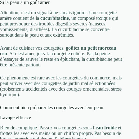
Si la peau a un goût amer
Attention, c’est un signal à ne jamais ignorer. Une courgette
amère contient de la
cucurbitacine
, un composé toxique qui
peut provoquer des troubles digestifs sévères (nausées,
vomissements, diarrhées). La cucurbitacine se concentre
surtout dans la peau et aux extrémités.
Avant de cuisiner vos courgettes,
goûtez un petit morceau
cru
. Si c’est amer, jetez la courgette entière. Pas la peine
d’essayer de sauver le reste en épluchant, la cucurbitacine peut
être présente partout.
Ce phénomène est rare avec les courgettes du commerce, mais
peut arriver avec des courgettes de jardin mal sélectionnées
(croisements accidentels avec des courges ornementales, stress
hydrique).
Comment bien préparer les courgettes avec leur peau
Lavage efficace
Rien de compliqué. Passez vos courgettes sous l’
eau froide
et
frottez-les avec vos mains ou un chiffon propre. Pas besoin de
brosse agressive qui risque d’abîmer la peau.