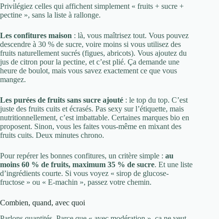
Privilégiez celles qui affichent simplement « fruits + sucre +
pectine », sans la liste à rallonge.
Les confitures maison
: là, vous maîtrisez tout. Vous pouvez
descendre à 30 % de sucre, voire moins si vous utilisez des
fruits naturellement sucrés (figues, abricots). Vous ajoutez du
jus de citron pour la pectine, et c’est plié. Ça demande une
heure de boulot, mais vous savez exactement ce que vous
mangez.
Les purées de fruits sans sucre ajouté
: le top du top. C’est
juste des fruits cuits et écrasés. Pas sexy sur l’étiquette, mais
nutritionnellement, c’est imbattable. Certaines marques bio en
proposent. Sinon, vous les faites vous-même en mixant des
fruits cuits. Deux minutes chrono.
Pour repérer les bonnes confitures, un critère simple :
au
moins 60 % de fruits, maximum 35 % de sucre
. Et une liste
d’ingrédients courte. Si vous voyez « sirop de glucose-
fructose » ou « E-machin », passez votre chemin.
Combien, quand, avec quoi
Parlons quantités. Parce que « avec modération », ça ne veut