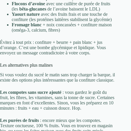
Flocons d’avoine
avec une cuillère de purée de fruits
(les
bêta-glucanes
de l’avoine baissent le LDL)
Yaourt nature
avec des fruits frais et une touche de
confiture (les protéines laitières stabilisent la glycémie)
Fromage blanc
+ noix concassées + confiture maison
(oméga-3, calcium, fibres)
Évitez à tout prix : confiture + beurre + pain blanc + jus
d’orange. C’est une bombe glycémique et lipidique. Vous
envoyez un message contradictoire à votre corps.
Les alternatives plus malines
Si vous voulez du sucré le matin sans trop charger la barque, il
existe des options plus intéressantes que la confiture classique.
Les compotes sans sucre ajouté
: vous gardez le goût du
fruit, les fibres, les vitamines, sans la tonne de sucre. Certaines
marques en font d’excellentes. Sinon, vous les préparez en 10
minutes : fruits + eau + cuisson douce. Hop.
Les purées de fruits
: encore mieux que les compotes.
Texture onctueuse, 100 % fruits. Vous en trouvez en magasin
bio, ou vous les faites maison avec des fruits cuits mixés.