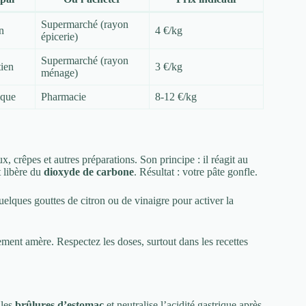
Supermarché (rayon
n
4 €/kg
épicerie)
Supermarché (rayon
tien
3 €/kg
ménage)
ique
Pharmacie
8-12 €/kg
 crêpes et autres préparations. Son principe : il réagit au
t libère du
dioxyde de carbone
. Résultat : votre pâte gonfle.
uelques gouttes de citron ou de vinaigre pour activer la
ement amère. Respectez les doses, surtout dans les recettes
 les
brûlures d’estomac
et neutralise l’acidité gastrique après