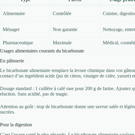
Alimentaire
Contrôlée
Cuisine, digestio
Ménager
Non garantie
Nettoyage, entre
Pharmaceutique
Maximale
Médical, cosmét
Usages alimentaires courants du bicarbonate
En pâtisserie
Le bicarbonate alimentaire remplace la levure chimique dans vos gâteaux,
contact d’un ingrédient acide (jus de citron, vinaigre de cidre, yaourt) e
Dosage standard : 1 cuillère à café rase pour 200 g de farine. Ajoutez q
réaction. Sans acidité, pas de magie.
Attention au goût : trop de bicarbonate donne une saveur salée et légèr
sucrées.
Pour la digestion
C’est l’usage santé le plus répandu. Le bicarbonate alimentaire soulage