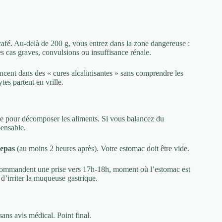
café. Au-delà de 200 g, vous entrez dans la zone dangereuse :
s cas graves, convulsions ou insuffisance rénale.
ncent dans des « cures alcalinisantes » sans comprendre les
tes partent en vrille.
ue pour décomposer les aliments. Si vous balancez du
pensable.
repas
(au moins 2 heures après). Votre estomac doit être vide.
 recommandent une prise vers 17h-18h, moment où l’estomac est
d’irriter la muqueuse gastrique.
ans avis médical. Point final.