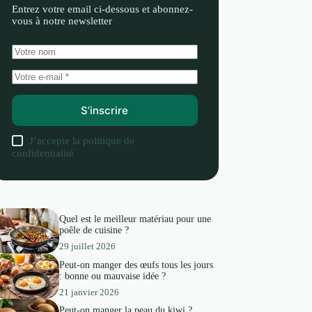
Entrez votre email ci-dessous et abonnez-
vous à notre newsletter
S’inscrire
J’accepte la
politique de
confidentialité
Quel est le meilleur matériau pour une
poêle de cuisine ?
29 juillet 2026
Peut-on manger des œufs tous les jours
: bonne ou mauvaise idée ?
21 janvier 2026
Peut-on manger la peau du kiwi ?