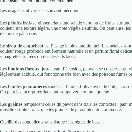
En cuisine, on en fait quoi concrètement
Les usages sont variés et souvent méconnus.
Les
pétales frais
se glissent dans une salade verte ou de fruits, sur une
couleur, une texture légère, une note végétale subtile. On peut aussi les
décors de pâtisserie.
Le
sirop de coquelicot
est l’usage le plus traditionnel. Les pétales son
couleur rouge profonde entièrement naturelle et un parfum floral délicat.
vinaigrettes sucrées ou des desserts lacés.
Les
boutons floraux
, juste avant l’éclosion, peuvent se conserver au
légèrement acidulé, qui fonctionne très bien avec des poissons fumés ou
Les
feuilles printanières
sautées à l’huile d’olive avec de l’ail, assai
On peut les incorporer dans une soupe verte ou une quiche.
Les
graines
remplacent celles du pavot dans tous les contextes : pain ma
noisette est plus franc que les graines de pavot bleu du commerce.
Cueillir des coquelicots sans risque : les règles de base
C’est là que beaucoup de gens font l’impasse, à tort.