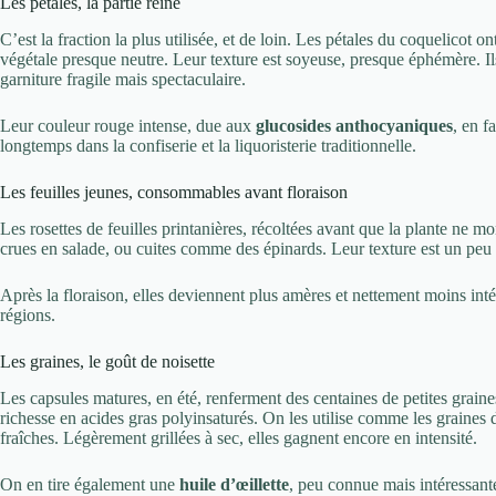
Les pétales, la partie reine
C’est la fraction la plus utilisée, et de loin. Les pétales du coquelicot 
végétale presque neutre. Leur texture est soyeuse, presque éphémère. Ils
garniture fragile mais spectaculaire.
Leur couleur rouge intense, due aux
glucosides anthocyaniques
, en f
longtemps dans la confiserie et la liquoristerie traditionnelle.
Les feuilles jeunes, consommables avant floraison
Les rosettes de feuilles printanières, récoltées avant que la plante ne m
crues en salade, ou cuites comme des épinards. Leur texture est un peu
Après la floraison, elles deviennent plus amères et nettement moins intér
régions.
Les graines, le goût de noisette
Les capsules matures, en été, renferment des centaines de petites grain
richesse en acides gras polyinsaturés. On les utilise comme les graines de
fraîches. Légèrement grillées à sec, elles gagnent encore en intensité.
On en tire également une
huile d’œillette
, peu connue mais intéressante