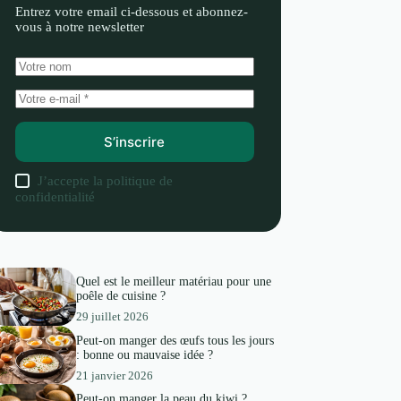
Entrez votre email ci-dessous et abonnez-
vous à notre newsletter
S’inscrire
J’accepte la
politique de
confidentialité
Quel est le meilleur matériau pour une
poêle de cuisine ?
29 juillet 2026
Peut-on manger des œufs tous les jours
: bonne ou mauvaise idée ?
21 janvier 2026
Peut-on manger la peau du kiwi ?