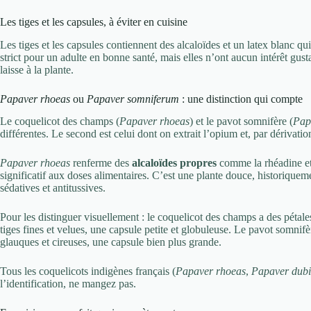
Les tiges et les capsules, à éviter en cuisine
Les tiges et les capsules contiennent des alcaloïdes et un latex blanc qui
strict pour un adulte en bonne santé, mais elles n’ont aucun intérêt gus
laisse à la plante.
Papaver rhoeas
ou
Papaver somniferum
: une distinction qui compte
Le coquelicot des champs (
Papaver rhoeas
) et le pavot somnifère (
Pap
différentes. Le second est celui dont on extrait l’opium et, par dérivati
Papaver rhoeas
renferme des
alcaloïdes propres
comme la rhéadine et l
significatif aux doses alimentaires. C’est une plante douce, historiquem
sédatives et antitussives.
Pour les distinguer visuellement : le coquelicot des champs a des pétale
tiges fines et velues, une capsule petite et globuleuse. Le pavot somnifè
glauques et cireuses, une capsule bien plus grande.
Tous les coquelicots indigènes français (
Papaver rhoeas
,
Papaver dub
l’identification, ne mangez pas.