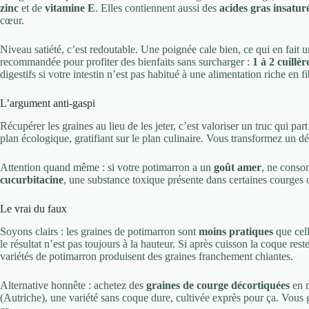
zinc
et de
vitamine E
. Elles contiennent aussi des
acides gras insatur
cœur.
Niveau satiété, c’est redoutable. Une poignée cale bien, ce qui en fait 
recommandée pour profiter des bienfaits sans surcharger :
1 à 2 cuillè
digestifs si votre intestin n’est pas habitué à une alimentation riche en fi
L’argument anti-gaspi
Récupérer les graines au lieu de les jeter, c’est valoriser un truc qui par
plan écologique, gratifiant sur le plan culinaire. Vous transformez un dé
Attention quand même : si votre potimarron a un
goût amer
, ne consom
cucurbitacine
, une substance toxique présente dans certaines courges 
Le vrai du faux
Soyons clairs : les graines de potimarron sont
moins pratiques
que cell
le résultat n’est pas toujours à la hauteur. Si après cuisson la coque rest
variétés de potimarron produisent des graines franchement chiantes.
Alternative honnête : achetez des
graines de courge décortiquées
en m
(Autriche), une variété sans coque dure, cultivée exprès pour ça. Vous