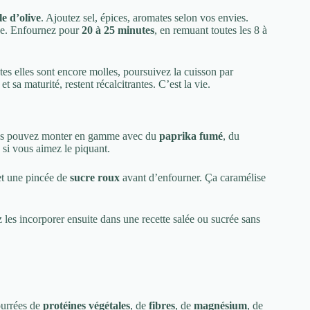
le d’olive
. Ajoutez sel, épices, aromates selon vos envies.
che. Enfournez pour
20 à 25 minutes
, en remuant toutes les 8 à
tes elles sont encore molles, poursuivez la cuisson par
 sa maturité, restent récalcitrantes. C’est la vie.
Vous pouvez monter en gamme avec du
paprika fumé
, du
si vous aimez le piquant.
t une pincée de
sucre roux
avant d’enfourner. Ça caramélise
ez les incorporer ensuite dans une recette salée ou sucrée sans
ourrées de
protéines végétales
, de
fibres
, de
magnésium
, de