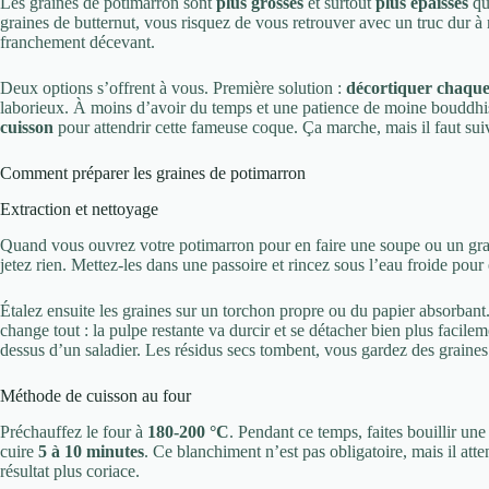
Les graines de potimarron sont
plus grosses
et surtout
plus épaisses
que
graines de butternut, vous risquez de vous retrouver avec un truc dur
franchement décevant.
Deux options s’offrent à vous. Première solution :
décortiquer chaque
laborieux. À moins d’avoir du temps et une patience de moine bouddhis
cuisson
pour attendrir cette fameuse coque. Ça marche, mais il faut sui
Comment préparer les graines de potimarron
Extraction et nettoyage
Quand vous ouvrez votre potimarron pour en faire une soupe ou un grat
jetez rien. Mettez-les dans une passoire et rincez sous l’eau froide pour
Étalez ensuite les graines sur un torchon propre ou du papier absorbant
change tout : la pulpe restante va durcir et se détacher bien plus facile
dessus d’un saladier. Les résidus secs tombent, vous gardez des graines
Méthode de cuisson au four
Préchauffez le four à
180-200 °C
. Pendant ce temps, faites bouillir une
cuire
5 à 10 minutes
. Ce blanchiment n’est pas obligatoire, mais il atte
résultat plus coriace.