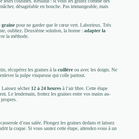
 leurs cousines. Résultat : si vous les grillez comme des
 à mâcher, désagréable en bouche. Pas immangeable, mais
 graine
pour ne garder que le cœur vert. Laborieux. Très
te, oubliez. Deuxième solution, la bonne :
adapter la
vre la méthode.
in, récupérez les graines à la
cuillère
ou avec les doigts. Ne
 enlever la pulpe visqueuse qui colle partout.
. Laissez sécher
12 à 24 heures
à l’air libre. Cette étape
ment. Le lendemain, frottez les graines entre vos mains au-
 propres.
 casserole d’eau salée. Plongez les graines dedans et laissez
ndrit la coque. Si vous sautez cette étape, attendez-vous à un