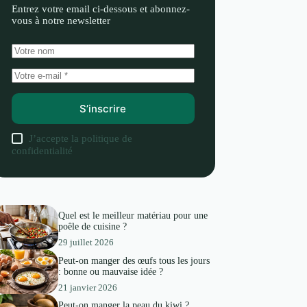
Entrez votre email ci-dessous et abonnez-
vous à notre newsletter
S’inscrire
J’accepte la
politique de
confidentialité
Quel est le meilleur matériau pour une
poêle de cuisine ?
29 juillet 2026
Peut-on manger des œufs tous les jours
: bonne ou mauvaise idée ?
21 janvier 2026
Peut-on manger la peau du kiwi ?