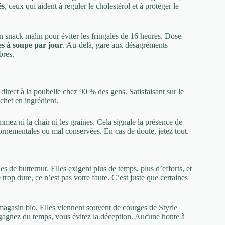
és
, ceux qui aident à réguler le cholestérol et à protéger le
un snack malin pour éviter les fringales de 16 heures. Dose
res à soupe par jour
. Au-delà, gare aux désagréments
bres.
t direct à la poubelle chez 90 % des gens. Satisfaisant sur le
chet en ingrédient.
mez ni la chair ni les graines. Cela signale la présence de
ornementales ou mal conservées. En cas de doute, jetez tout.
es de butternut. Elles exigent plus de temps, plus d’efforts, et
e trop dure, ce n’est pas votre faute. C’est juste que certaines
agasin bio. Elles viennent souvent de courges de Styrie
 gagnez du temps, vous évitez la déception. Aucune honte à