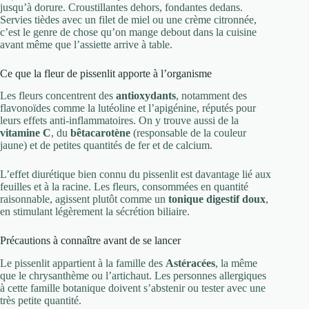
jusqu’à dorure. Croustillantes dehors, fondantes dedans.
Servies tièdes avec un filet de miel ou une crème citronnée,
c’est le genre de chose qu’on mange debout dans la cuisine
avant même que l’assiette arrive à table.
Ce que la fleur de pissenlit apporte à l’organisme
Les fleurs concentrent des
antioxydants
, notamment des
flavonoïdes comme la lutéoline et l’apigénine, réputés pour
leurs effets anti-inflammatoires. On y trouve aussi de la
vitamine C
, du
bêtacarotène
(responsable de la couleur
jaune) et de petites quantités de fer et de calcium.
L’effet diurétique bien connu du pissenlit est davantage lié aux
feuilles et à la racine. Les fleurs, consommées en quantité
raisonnable, agissent plutôt comme un
tonique digestif doux
,
en stimulant légèrement la sécrétion biliaire.
Précautions à connaître avant de se lancer
Le pissenlit appartient à la famille des
Astéracées
, la même
que le chrysanthème ou l’artichaut. Les personnes allergiques
à cette famille botanique doivent s’abstenir ou tester avec une
très petite quantité.