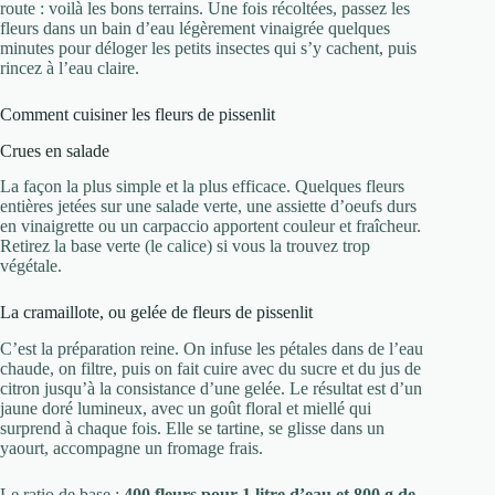
route : voilà les bons terrains. Une fois récoltées, passez les
fleurs dans un bain d’eau légèrement vinaigrée quelques
minutes pour déloger les petits insectes qui s’y cachent, puis
rincez à l’eau claire.
Comment cuisiner les fleurs de pissenlit
Crues en salade
La façon la plus simple et la plus efficace. Quelques fleurs
entières jetées sur une salade verte, une assiette d’oeufs durs
en vinaigrette ou un carpaccio apportent couleur et fraîcheur.
Retirez la base verte (le calice) si vous la trouvez trop
végétale.
La cramaillote, ou gelée de fleurs de pissenlit
C’est la préparation reine. On infuse les pétales dans de l’eau
chaude, on filtre, puis on fait cuire avec du sucre et du jus de
citron jusqu’à la consistance d’une gelée. Le résultat est d’un
jaune doré lumineux, avec un goût floral et miellé qui
surprend à chaque fois. Elle se tartine, se glisse dans un
yaourt, accompagne un fromage frais.
Le ratio de base :
400 fleurs pour 1 litre d’eau et 800 g de