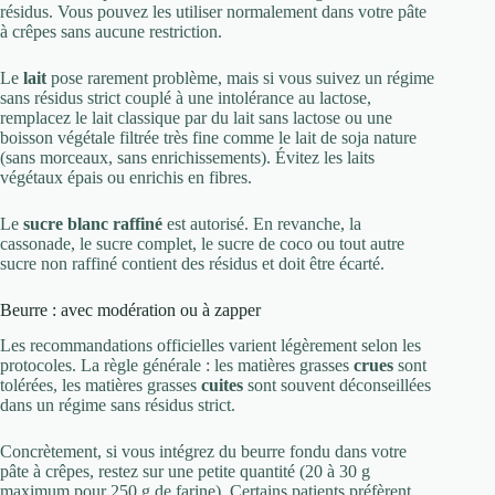
résidus. Vous pouvez les utiliser normalement dans votre pâte
à crêpes sans aucune restriction.
Le
lait
pose rarement problème, mais si vous suivez un régime
sans résidus strict couplé à une intolérance au lactose,
remplacez le lait classique par du lait sans lactose ou une
boisson végétale filtrée très fine comme le lait de soja nature
(sans morceaux, sans enrichissements). Évitez les laits
végétaux épais ou enrichis en fibres.
Le
sucre blanc raffiné
est autorisé. En revanche, la
cassonade, le sucre complet, le sucre de coco ou tout autre
sucre non raffiné contient des résidus et doit être écarté.
Beurre : avec modération ou à zapper
Les recommandations officielles varient légèrement selon les
protocoles. La règle générale : les matières grasses
crues
sont
tolérées, les matières grasses
cuites
sont souvent déconseillées
dans un régime sans résidus strict.
Concrètement, si vous intégrez du beurre fondu dans votre
pâte à crêpes, restez sur une petite quantité (20 à 30 g
maximum pour 250 g de farine). Certains patients préfèrent