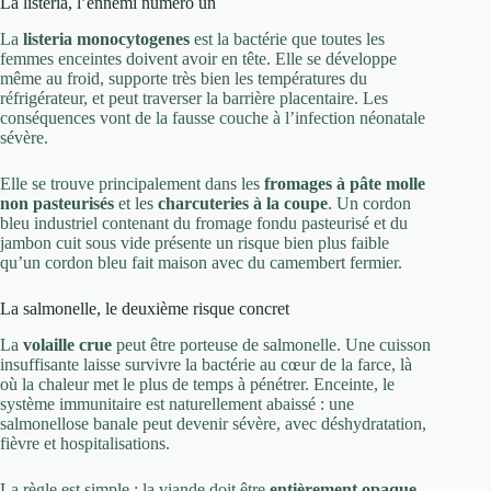
La listeria, l’ennemi numéro un
La
listeria monocytogenes
est la bactérie que toutes les
femmes enceintes doivent avoir en tête. Elle se développe
même au froid, supporte très bien les températures du
réfrigérateur, et peut traverser la barrière placentaire. Les
conséquences vont de la fausse couche à l’infection néonatale
sévère.
Elle se trouve principalement dans les
fromages à pâte molle
non pasteurisés
et les
charcuteries à la coupe
. Un cordon
bleu industriel contenant du fromage fondu pasteurisé et du
jambon cuit sous vide présente un risque bien plus faible
qu’un cordon bleu fait maison avec du camembert fermier.
La salmonelle, le deuxième risque concret
La
volaille crue
peut être porteuse de salmonelle. Une cuisson
insuffisante laisse survivre la bactérie au cœur de la farce, là
où la chaleur met le plus de temps à pénétrer. Enceinte, le
système immunitaire est naturellement abaissé : une
salmonellose banale peut devenir sévère, avec déshydratation,
fièvre et hospitalisations.
La règle est simple : la viande doit être
entièrement opaque
,