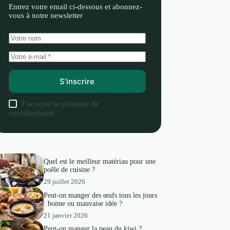
Entrez votre email ci-dessous et abonnez-
vous à notre newsletter
S’inscrire
J’accepte la
politique de
confidentialité
Quel est le meilleur matériau pour une
poêle de cuisine ?
29 juillet 2026
Peut-on manger des œufs tous les jours
: bonne ou mauvaise idée ?
21 janvier 2026
Peut-on manger la peau du kiwi ?