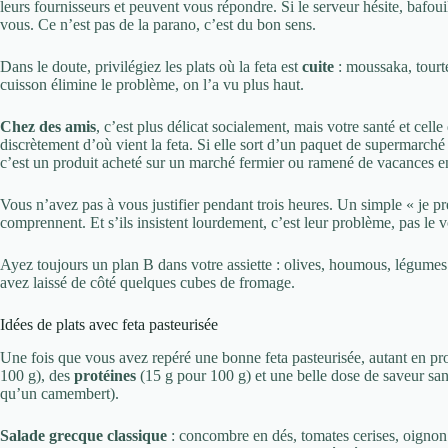
leurs fournisseurs et peuvent vous répondre. Si le serveur hésite, bafou
vous. Ce n’est pas de la parano, c’est du bon sens.
Dans le doute, privilégiez les plats où la feta est
cuite
: moussaka, tourte
cuisson élimine le problème, on l’a vu plus haut.
Chez des amis
, c’est plus délicat socialement, mais votre santé et cel
discrètement d’où vient la feta. Si elle sort d’un paquet de supermarché 
c’est un produit acheté sur un marché fermier ou ramené de vacances e
Vous n’avez pas à vous justifier pendant trois heures. Un simple « je pr
comprennent. Et s’ils insistent lourdement, c’est leur problème, pas le v
Ayez toujours un plan B dans votre assiette : olives, houmous, légumes
avez laissé de côté quelques cubes de fromage.
Idées de plats avec feta pasteurisée
Une fois que vous avez repéré une bonne feta pasteurisée, autant en pr
100 g), des
protéines
(15 g pour 100 g) et une belle dose de saveur san
qu’un camembert).
Salade grecque classique
: concombre en dés, tomates cerises, oignon 