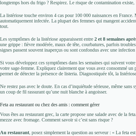
longtemps hors du frigo ? Respirez. Le risque de contamination existe, 
La listériose touche environ 4 cas pour 100 000 naissances en France
automatiquement infectée. La plupart des femmes qui mangent accidente
tout.
Les symptômes de la listériose apparaissent entre
2 et 8 semaines apr
une grippe : fièvre modérée, maux de tête, courbatures, parfois troubles
signes passent souvent inaperçus ou sont confondus avec une infection
Si vous développez ces symptômes dans les semaines qui suivent votre 
votre sage-femme. Expliquez clairement que vous avez consommé un pro
permet de détecter la présence de listeria. Diagnostiquée tôt, la listérios
Ne restez pas avec le doute. En cas d’inquiétude sérieuse, même sans 
un coup de fil rassurant qu’une nuit blanche à angoisser.
Feta au restaurant ou chez des amis : comment gérer
Vous êtes au restaurant grec, la carte propose une salade avec de la fet
mezze avec fromage. Comment savoir si c’est sans risque ?
Au restaurant
, posez simplement la question au serveur : « La feta es