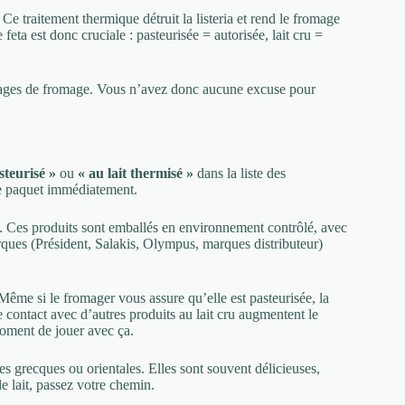
e traitement thermique détruit la listeria et rend le fromage
feta est donc cruciale : pasteurisée = autorisée, lait cru =
allages de fromage. Vous n’avez donc aucune excuse pour
asteurisé »
ou
« au lait thermisé »
dans la liste des
z le paquet immédiatement.
. Ces produits sont emballés en environnement contrôlé, avec
arques (Président, Salakis, Olympus, marques distributeur)
Même si le fromager vous assure qu’elle est pasteurisée, la
le contact avec d’autres produits au lait cru augmentent le
moment de jouer avec ça.
es grecques ou orientales. Elles sont souvent délicieuses,
e lait, passez votre chemin.