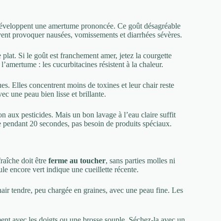
, développent une amertume prononcée. Ce goût désagréable
ent provoquer nausées, vomissements et diarrhées sévères.
lat. Si le goût est franchement amer, jetez la courgette
l’amertume : les cucurbitacines résistent à la chaleur.
es. Elles concentrent moins de toxines et leur chair reste
vec une peau bien lisse et brillante.
n aux pesticides. Mais un bon lavage à l’eau claire suffit
te pendant 20 secondes, pas besoin de produits spéciaux.
raîche doit être
ferme au toucher
, sans parties molles ni
le encore vert indique une cueillette récente.
hair tendre, peu chargée en graines, avec une peau fine. Les
ement avec les doigts ou une brosse souple. Séchez-la avec un