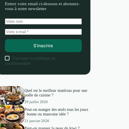
Entrez votre email ci-dessous et abonnez-
vous à notre newsletter
S’inscrire
J’accepte la
politique de
confidentialité
Quel est le meilleur matériau pour une
poêle de cuisine ?
29 juillet 2026
Peut-on manger des œufs tous les jours
: bonne ou mauvaise idée ?
21 janvier 2026
Peut-on manger la peau du kiwi ?