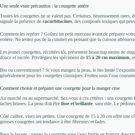
Une seule vraie précaution : la courgette amère
Toutes les courgettes ne se valent pas. Certaines, heureusement rares
signale la présence de
cucurbitacines
, des composés toxiques qui peuv
Comment les repérer ? Goûtez un petit morceau avant de préparer votre p
entière. Ne tentez pas de la cuisiner en pensant que la cuisson atténuera 
Les jeunes courgettes, récoltées tôt, présentent beaucoup moins de risqu
douce et sucrée. Privilégiez les spécimens de
15 à 20 cm maximum
, a
Bio ou conventionnel ? Si vous mangez la peau, le bio limite l’expositio
généralement pour les courgettes classiques. Frottez sous l’eau couran
Comment choisir et préparer une courgette pour la manger crue
Au marché ou au supermarché, fiez-vous à ces critères : une courgette f
taches brunes. La peau doit être
lisse et brillante
, sans ride. Le pédoncu
Côté calibre, visez les petites. Une courgette de 15 à 20 cm offre une c
grosses courgettes ont tendance à être fibreuses et fades.
Pour le lavage : passez la courgette sous l’eau froide en frottant douc