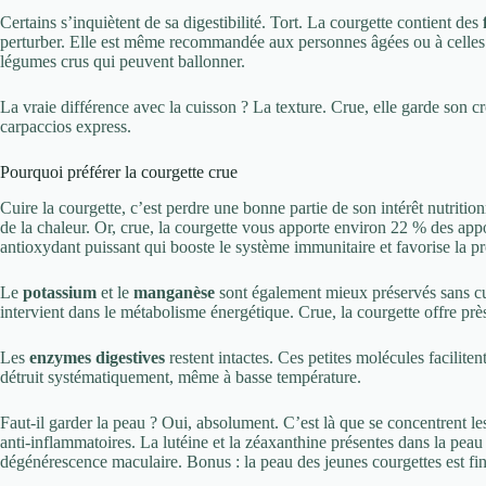
Certains s’inquiètent de sa digestibilité. Tort. La courgette contient des
perturber. Elle est même recommandée aux personnes âgées ou à celles qu
légumes crus qui peuvent ballonner.
La vraie différence avec la cuisson ? La texture. Crue, elle garde son cro
carpaccios express.
Pourquoi préférer la courgette crue
Cuire la courgette, c’est perdre une bonne partie de son intérêt nutritio
de la chaleur. Or, crue, la courgette vous apporte environ 22 % des a
antioxydant puissant qui booste le système immunitaire et favorise la p
Le
potassium
et le
manganèse
sont également mieux préservés sans cui
intervient dans le métabolisme énergétique. Crue, la courgette offre pr
Les
enzymes digestives
restent intactes. Ces petites molécules faciliten
détruit systématiquement, même à basse température.
Faut-il garder la peau ? Oui, absolument. C’est là que se concentrent l
anti-inflammatoires. La lutéine et la zéaxanthine présentes dans la peau
dégénérescence maculaire. Bonus : la peau des jeunes courgettes est fine