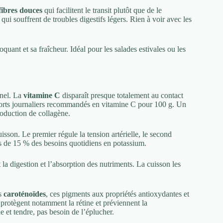
fibres douces
qui facilitent le transit plutôt que de le
i souffrent de troubles digestifs légers. Rien à voir avec les
quant et sa fraîcheur. Idéal pour les salades estivales ou les
nnel. La
vitamine C
disparaît presque totalement au contact
pports journaliers recommandés en vitamine C pour 100 g. Un
roduction de collagène.
sson. Le premier régule la tension artérielle, le second
ès de 15 % des besoins quotidiens en potassium.
t la digestion et l’absorption des nutriments. La cuisson les
es
caroténoïdes
, ces pigments aux propriétés antioxydantes et
 protègent notamment la rétine et préviennent la
 et tendre, pas besoin de l’éplucher.