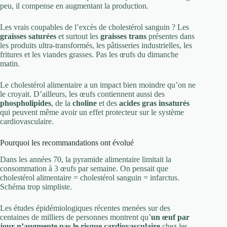
peu, il compense en augmentant la production.
Les vrais coupables de l’excès de cholestérol sanguin ? Les
graisses saturées
et surtout les
graisses trans
présentes dans
les produits ultra-transformés, les pâtisseries industrielles, les
fritures et les viandes grasses. Pas les œufs du dimanche
matin.
Le cholestérol alimentaire a un impact bien moindre qu’on ne
le croyait. D’ailleurs, les œufs contiennent aussi des
phospholipides
, de la
choline
et des
acides gras insaturés
qui peuvent même avoir un effet protecteur sur le système
cardiovasculaire.
Pourquoi les recommandations ont évolué
Dans les années 70, la pyramide alimentaire limitait la
consommation à 3 œufs par semaine. On pensait que
cholestérol alimentaire = cholestérol sanguin = infarctus.
Schéma trop simpliste.
Les études épidémiologiques récentes menées sur des
centaines de milliers de personnes montrent qu’
un œuf par
jour n’augmente pas le risque cardiovasculaire
chez les