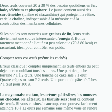
Deux œufs couvrent 20 à 30 % des besoins quotidiens en
fer,
iode, sélénium et phosphore
. Le jaune contient aussi des
caroténoïdes
(lutéine et zéaxanthine) qui protègent la rétine,
et de la
choline
, indispensable à la mémoire et à la
construction des membranes cellulaires.
Si les poules sont nourries aux
graines de lin
, leurs œufs
deviennent une source intéressante d’
oméga 3
. Bonus
rarement mentionné : l’œuf est peu calorique (70 à 80 kcal) et
rassasiant, idéal pour contrôler son poids.
Comptez tous vos œufs (même les cachés)
Erreur classique : compter uniquement les œufs entiers du petit
déjeuner en oubliant tous les autres. Une part de quiche
lorraine ? 1 à 2 œufs. Une tranche de cake salé ? 1 œuf.
Quatre crêpes maison ? 2 œufs. Une portion de pâtes fraîches
? 1 œuf pour 100 g.
La
mayonnaise maison
, les
crèmes pâtissières
, les
mousses
au chocolat
, les
gâteaux
, les
biscuits secs
: tout ça contient
des œufs. Si vous cuisinez beaucoup, vous pouvez facilement
atteindre 10 à 12 œufs par semaine sans même vous en rendre