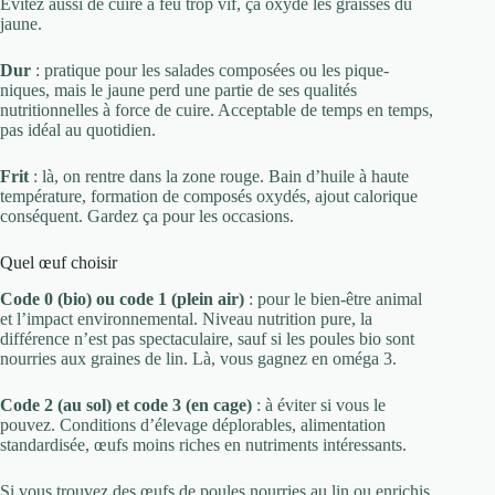
Évitez aussi de cuire à feu trop vif, ça oxyde les graisses du
jaune.
Dur
: pratique pour les salades composées ou les pique-
niques, mais le jaune perd une partie de ses qualités
nutritionnelles à force de cuire. Acceptable de temps en temps,
pas idéal au quotidien.
Frit
: là, on rentre dans la zone rouge. Bain d’huile à haute
température, formation de composés oxydés, ajout calorique
conséquent. Gardez ça pour les occasions.
Quel œuf choisir
Code 0 (bio) ou code 1 (plein air)
: pour le bien-être animal
et l’impact environnemental. Niveau nutrition pure, la
différence n’est pas spectaculaire, sauf si les poules bio sont
nourries aux graines de lin. Là, vous gagnez en oméga 3.
Code 2 (au sol) et code 3 (en cage)
: à éviter si vous le
pouvez. Conditions d’élevage déplorables, alimentation
standardisée, œufs moins riches en nutriments intéressants.
Si vous trouvez des œufs de poules nourries au lin ou enrichis