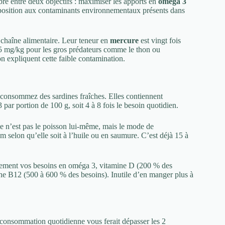
bre entre deux objectifs : maximiser les apports en
oméga 3
exposition aux contaminants environnementaux présents dans
a chaîne alimentaire. Leur teneur en
mercure
est vingt fois
,5 mg/kg pour les gros prédateurs comme le thon ou
on expliquent cette faible contamination.
consommez des sardines fraîches. Elles contiennent
ar portion de 100 g, soit 4 à 8 fois le besoin quotidien.
me n’est pas le poisson lui-même, mais le mode de
 selon qu’elle soit à l’huile ou en saumure. C’est déjà 15 à
rgement vos besoins en oméga 3, vitamine D (200 % des
mine B12 (500 à 600 % des besoins). Inutile d’en manger plus à
consommation quotidienne vous ferait dépasser les 2