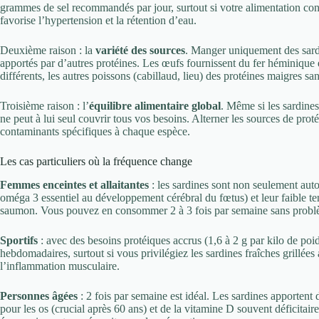
grammes de sel recommandés par jour, surtout si votre alimentation cont
favorise l’hypertension et la rétention d’eau.
Deuxième raison : la
variété des sources
. Manger uniquement des sardi
apportés par d’autres protéines. Les œufs fournissent du fer héminique 
différents, les autres poissons (cabillaud, lieu) des protéines maigres san
Troisième raison : l’
équilibre alimentaire global
. Même si les sardine
ne peut à lui seul couvrir tous vos besoins. Alterner les sources de prot
contaminants spécifiques à chaque espèce.
Les cas particuliers où la fréquence change
Femmes enceintes et allaitantes
: les sardines sont non seulement au
oméga 3 essentiel au développement cérébral du fœtus) et leur faible te
saumon. Vous pouvez en consommer 2 à 3 fois par semaine sans probl
Sportifs
: avec des besoins protéiques accrus (1,6 à 2 g par kilo de po
hebdomadaires, surtout si vous privilégiez les sardines fraîches grillée
l’inflammation musculaire.
Personnes âgées
: 2 fois par semaine est idéal. Les sardines apportent 
pour les os (crucial après 60 ans) et de la vitamine D souvent déficitair