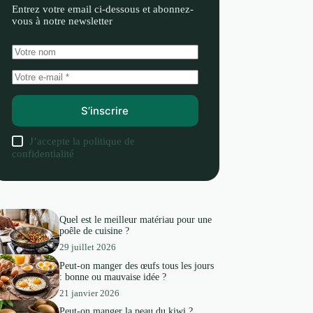
Entrez votre email ci-dessous et abonnez-
vous à notre newsletter
S’inscrire
J’accepte la
politique de
confidentialité
Quel est le meilleur matériau pour une
poêle de cuisine ?
29 juillet 2026
Peut-on manger des œufs tous les jours
: bonne ou mauvaise idée ?
21 janvier 2026
Peut-on manger la peau du kiwi ?