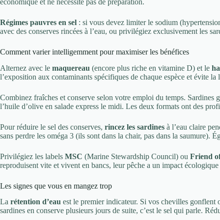
économique et ne nécessite pas de préparation.
Régimes pauvres en sel
: si vous devez limiter le sodium (hypertensio
avec des conserves rincées à l’eau, ou privilégiez exclusivement les sar
Comment varier intelligemment pour maximiser les bénéfices
Alternez avec le
maquereau
(encore plus riche en vitamine D) et le
ha
l’exposition aux contaminants spécifiques de chaque espèce et évite la l
Combinez fraîches et conserve selon votre emploi du temps. Sardines g
l’huile d’olive en salade express le midi. Les deux formats ont des profi
Pour réduire le sel des conserves,
rincez les sardines
à l’eau claire pe
sans perdre les oméga 3 (ils sont dans la chair, pas dans la saumure). 
Privilégiez les labels
MSC
(Marine Stewardship Council) ou
Friend o
reproduisent vite et vivent en bancs, leur pêche a un impact écologique f
Les signes que vous en mangez trop
La
rétention d’eau
est le premier indicateur. Si vos chevilles gonflen
sardines en conserve plusieurs jours de suite, c’est le sel qui parle. Réd