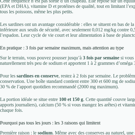
Cette fréquence n’est pas sortie d’un chapeau. Elle repose sur un équili
(EPA et DHA), vitamine D et protéines de qualité, tout en limitant l’
tous les poissons, même les plus petits.
Les sardines ont un avantage considérable : elles se situent en bas de l
inférieure aux seuils de sécurité, avec seulement 0,012 mg/kg contre 0
l’espadon. Leur cycle de vie court et leur alimentation à base de planct
En pratique : 3 fois par semaine maximum, mais attention au type
Sur le terrain, vous pouvez pousser jusqu’à
3 fois par semaine
si vous 
naturellement très peu de sodium et apportent 1 à 2 grammes d’oméga 3 p
Pour les
sardines en conserve
, restez à 2 fois par semaine. Le problè
conservation. Une boîte standard contient entre 300 et 600 mg de sodium
30 % de l’apport quotidien recommandé (2000 mg maximum).
La portion idéale se situe entre
100 et 150 g
. Cette quantité couvre la
apports journaliers), calcium (50 % si vous mangez les arêtes) et vita
chaque fois.
Pourquoi pas tous les jours : les 3 raisons qui limitent
Première raison : le
sodium
. Même avec des conserves au naturel, une 