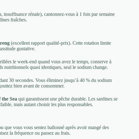
n, insuffisance rénale), cantonnez-vous à 1 fois par semaine
dines fraîches.
reng
(excellent rapport qualité-prix). Cette rotation limite
assitude gustative.
rillées le week-end quand vous avez le temps, conserve à
ls nutritionnels quasi identiques, seul le sodium change.
ndant 30 secondes. Vous éliminez jusqu’à 40 % du sodium
Égouttez bien avant de consommer.
f the Sea
qui garantissent une pêche durable. Les sardines se
aible, mais autant choisir les plus responsables.
t ou que vous vous sentez ballonné après avoir mangé des
uisez la fréquence ou passez au frais.