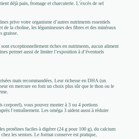
ient déjà pain, fromage et charcuterie. L’excès de sel
nes prive votre organisme d’autres nutriments essentiels
et de la choline, les légumineuses des fibres et des minéraux
s graisse.
s sont exceptionnellement riches en nutriments, aucun aliment
éines permet aussi de limiter l’exposition à d’éventuels
torisées mais recommandées. Leur richesse en DHA (un
neur en mercure en font un choix plus sûr que le thon ou le
ème.
ids corporel), vous pouvez monter à 3 ou 4 portions
s après l’entraînement. Les oméga 3 aident aussi à réduire
des protéines faciles à digérer (24 g pour 100 g), du calcium
e chez les seniors. Le format conserve est pratique,